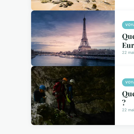
VOY
Que
Eur
22 ma
VOY
Que
?
22 ma