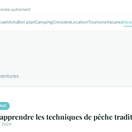
rranée autrement
ueil
Actu
Bon plan
Camping
Croisière
Location
Tourisme
Vacance
Voy
aventures
AGE
apprendre les techniques de pêche tradi
i 2024