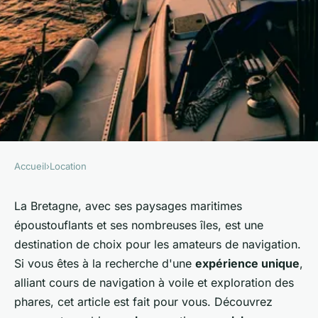
Accueil
›
Location
LOCATION
Peut-on trouver une location
La Bretagne, avec ses paysages maritimes
époustouflants et ses nombreuses îles, est une
en Bretagne avec des cours de
destination de choix pour les amateurs de navigation.
navigation à voile et des visites
Si vous êtes à la recherche d'une
expérience unique
,
de phares?
alliant cours de navigation à voile et exploration des
phares, cet article est fait pour vous. Découvrez
Eliott
•
22 mai 2024
•
5 min de lecture