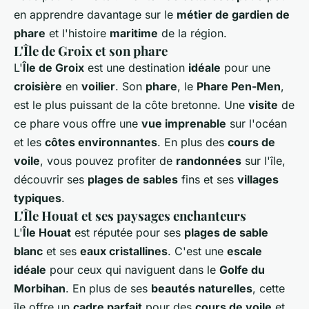
en apprendre davantage sur le
métier de gardien de
phare
et l'histoire
maritime
de la région.
L'Île de Groix et son phare
L'
Île de Groix
est une destination
idéale
pour une
croisière
en
voilier
. Son
phare
, le
Phare Pen-Men
,
est le plus puissant de la côte bretonne. Une
visite
de
ce phare vous offre une
vue imprenable
sur l'océan
et les
côtes environnantes
. En plus des
cours de
voile
, vous pouvez profiter de
randonnées
sur l'île,
découvrir ses
plages de sables
fins et ses
villages
typiques
.
L'Île Houat et ses paysages enchanteurs
L'
Île Houat
est réputée pour ses
plages de sable
blanc
et ses
eaux cristallines
. C'est une
escale
idéale
pour ceux qui naviguent dans le
Golfe du
Morbihan
. En plus de ses
beautés naturelles
, cette
île offre un
cadre parfait
pour des
cours de voile
et