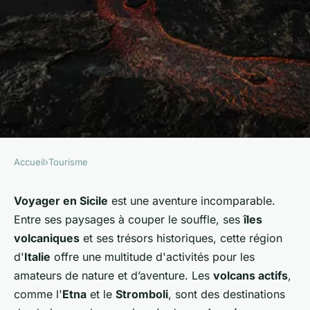
Accueil
›
Tourisme
TOURISME
Où trouver les meilleures
Voyager en Sicile
est une aventure incomparable.
Entre ses paysages à couper le souffle, ses
îles
expériences de randonnée sur
volcaniques
et ses trésors historiques, cette région
les volcans actifs en Sicile ?
d'
Italie
offre une multitude d'activités pour les
amateurs de nature et d’aventure. Les
volcans actifs
,
Eliott
•
22 mai 2024
•
6 min de lecture
comme l'
Etna
et le
Stromboli
, sont des destinations